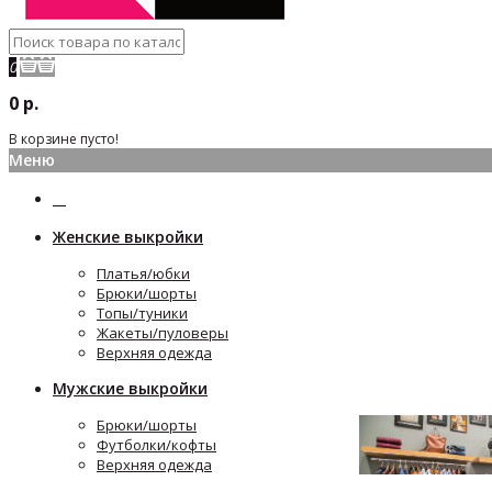
0
0 р.
В корзине пусто!
Меню
Женские выкройки
Платья/юбки
Брюки/шорты
Топы/туники
Жакеты/пуловеры
Верхняя одежда
Мужские выкройки
Брюки/шорты
Футболки/кофты
Верхняя одежда