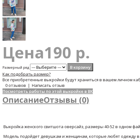
Цена
190 р.
Размерный ряд
Как подобрать размер?
Все приобретенные выкройки будут храниться в вашем личном каб
0 отзывов
|
Написать отзыв
Посмотреть работы по этой выкройке в ВК
Описание
Отзывы (0)
Выкройка женского свитшота оверсайз, размеры 40-52 в одном фай
Модель подойдет девушкам и женщинам, которые любят одежду в ст