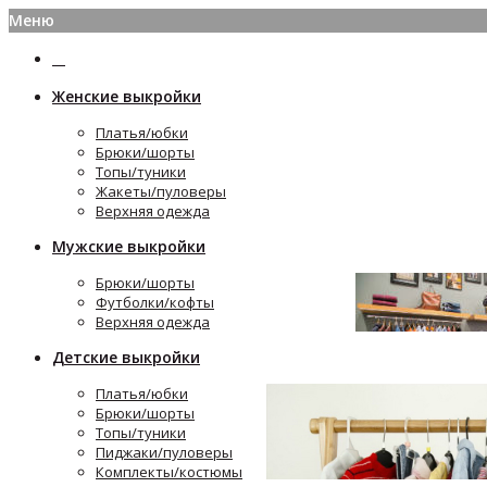
Меню
Женские выкройки
Платья/юбки
Брюки/шорты
Топы/туники
Жакеты/пуловеры
Верхняя одежда
Мужские выкройки
Брюки/шорты
Футболки/кофты
Верхняя одежда
Детские выкройки
Платья/юбки
Брюки/шорты
Топы/туники
Пиджаки/пуловеры
Комплекты/костюмы