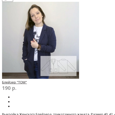
Блейзер "ТОМ"
190 р.
Выкройка Женского Блейзера, трикотажного жакета, Размер 40, 42, 44, 46