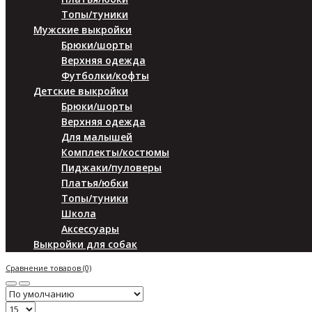
Топы/туники
Мужские выкройки
Брюки/шорты
Верхняя одежда
Футболки/кофты
Детские выкройки
Брюки/шорты
Верхняя одежда
Для малышей
Комплекты/костюмы
Пиджаки/пуловеры
Платья/юбки
Топы/туники
Школа
Аксессуары
Выкройки для собак
Сравнение товаров (0)