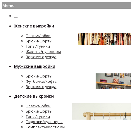
Меню
Женские выкройки
Платья/юбки
Брюки/шорты
Топы/туники
Жакеты/пуловеры
Верхняя одежда
Мужские выкройки
Брюки/шорты
Футболки/кофты
Верхняя одежда
Детские выкройки
Платья/юбки
Брюки/шорты
Топы/туники
Пиджаки/пуловеры
Комплекты/костюмы