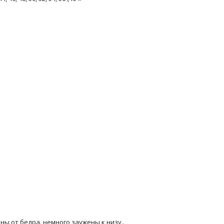
 от бедра. немного заужены к низу..