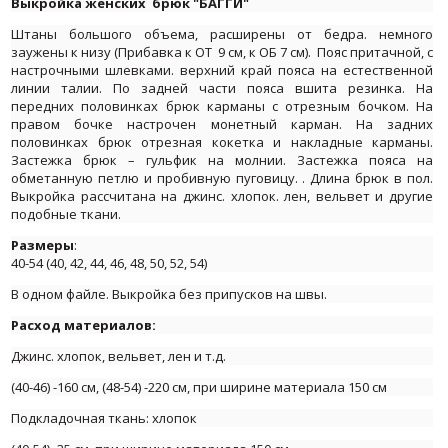
Выкройка женских брюк "БАГГИ"
Штаны большого объема, расширены от бедра. немного
заужены к низу (
Прибавка к ОТ 9 см, к ОБ 7 см)
. Пояс притачной, с
настрочными шлевками.
верхний край пояса на естественной
линии талии
. По задней части пояса вшита резинка. На
передних половинках брюк карманы с отрезным бочком. На
правом бочке настрочен монетный карман. На задних
половинках брюк отрезная кокетка и накладные карманы.
Застежка брюк – гульфик на молнии. Застежка пояса на
обметанную петлю и пробивную пуговицу. . Длина брюк в пол.
Выкройка рассчитана на джинс. хлопок. лен, вельвет и другие
подобные ткани.
Размеры
:
40-54 (
40, 42, 44, 46, 48, 50, 52, 54)
В одном файле. Выкройка без припусков на швы.
Расход материалов:
Джинс. хлопок, вельвет, лен и т.д.
(40-46) -160 см, (48-54) -220 см, при ширине материала 150 см
Подкладочная ткань: хлопок