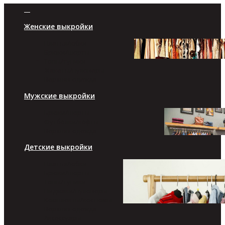
Женские выкройки
Платья/юбки
Брюки/шорты
Топы/туники
Жакеты/пуловеры
Верхняя одежда
Мужские выкройки
Брюки/шорты
Футболки/кофты
Верхняя одежда
Детские выкройки
Платья/юбки
Брюки/шорты
Топы/туники
Пиджаки/пуловеры
Комплекты/костюмы
Верхняя одежда
Аксессуары