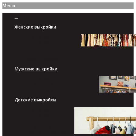
Меню
Женские выкройки
Платья/юбки
Брюки/шорты
Топы/туники
Жакеты/пуловеры
Верхняя одежда
Мужские выкройки
Брюки/шорты
Футболки/кофты
Верхняя одежда
Детские выкройки
Платья/юбки
Брюки/шорты
Топы/туники
Пиджаки/пуловеры
Комплекты/костюмы