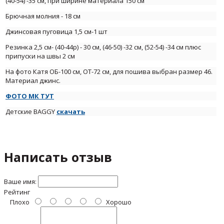
(40-54) -35 см, при ширине материала 150 см
Брючная молния - 18 см
Джинсовая пуговица 1,5 см-1 шт
Резинка 2,5 см- (40-44р) - 30 см, (46-50) -32 см,
(52-54) -34 см плюс
припуски на швы 2 см
На фото Катя ОБ-100 см, ОТ-72 см, для пошива выбран размер 46.
Материал джинс.
ФОТО МК ТУТ
Детские BAGGY
скачать
Написать отзыв
Ваше имя:
Рейтинг
Плохо
Хорошо