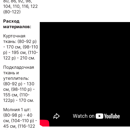
80, 86, 92, 98,
104, 110, 116, 122
(80-122)
Расход
материалов:
Курточная
ткань: (80-92 р)
- 170 см, (98-110
р) - 195 см, (110-
122 р) - 210 см.
Подкладочная
ткань и
утеплитель:
(80-92 р) - 130
см, (98-110 р) -
155 см, (110-
122р) - 170 см.
Молния 1 шт:
(80-98 р) - 40
см, (104-110 р) -
45 см, (116-122