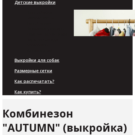
Детские выкройки
Платья/юбки
Брюки/шорты
Топы/туники
Пиджаки/пуловеры
Комплекты/костюмы
Верхняя одежда
Аксессуары
Для малышей
Выкройки для собак
Размерные сетки
Как распечатать?
Как купить?
Комбинезон
"AUTUMN" (выкройка)