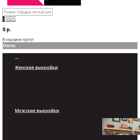
0
0 р.
В корзине пусто!
Меню
Женские выкройки
Платья/юбки
Брюки/шорты
Топы/туники
Жакеты/пуловеры
Верхняя одежда
Мужские выкройки
Брюки/шорты
Футболки/кофты
Верхняя одежда