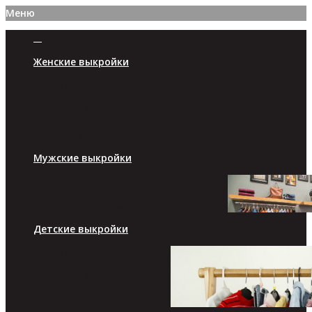
Меню
Женские выкройки
Платья/юбки
Брюки/шорты
Топы/туники
Жакеты/пуловеры
Верхняя одежда
Мужские выкройки
Брюки/шорты
Футболки/кофты
Верхняя одежда
Детские выкройки
Платья/юбки
Брюки/шорты
Топы/туники
Пиджаки/пуловеры
Комплекты/костюмы