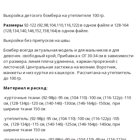
Выкройка детского бомбера на утеплителе 100 гр.
Размеры
92-122 (92,98,104,110,116,122) в одном файле и 128-164
(128,134,140,146,152,158,164) в одном файле.
Выкройки без припусков на швы.
Бомбер всегда актуальная модель и для мальчиков и для
девочек. свободный крой, Прибавка к ОГ 30-34 см в зависимости
от размера. линия плеча удлинена, карман прорезной с
листочкой. Центральная застежка на молнии. Воротник,
манжеты и низ куртки из кашкорсе. Рассчитана на утеплитель
до 100 гр.
Материал и расход:
-курточные ткани: (92-98р) -95 см, (104-110) -100 см, (116-122р) -110
см,
(128-134р) -120 см, (140-146) -130см, (146-164р) -150см,
при
ширине ткани 150 см
-утеплитель:
(92-98р) -95 см, (104-110) -100 см, (116-122р) -105
см,
(128-134р) -115 см, (140-146) -125см, (146-164р) -140см,
при
ширине ткани 150 см
-подкладочная ткань:
(92-98р) -90 см, (104-110) -95см, (116-122р)