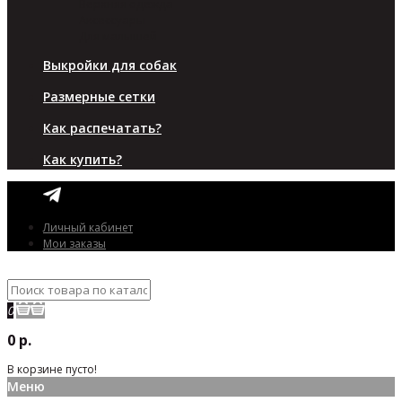
Верхняя одежда
Аксессуары
Для малышей
Выкройки для собак
Размерные сетки
Как распечатать?
Как купить?
Личный кабинет
Мои заказы
0
0 р.
В корзине пусто!
Меню