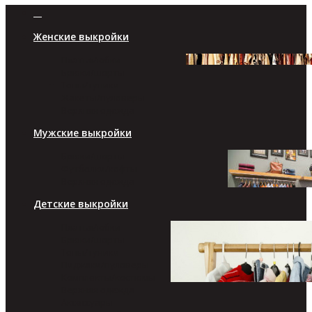
Женские выкройки
Платья/юбки
Брюки/шорты
Топы/туники
Жакеты/пуловеры
Верхняя одежда
Мужские выкройки
Брюки/шорты
Футболки/кофты
Верхняя одежда
Детские выкройки
Платья/юбки
Брюки/шорты
Топы/туники
Пиджаки/пуловеры
Комплекты/костюмы
Верхняя одежда
Аксессуары