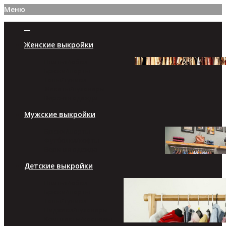
Меню
Женские выкройки
Платья/юбки
Брюки/шорты
Топы/туники
Жакеты/пуловеры
Верхняя одежда
Мужские выкройки
Брюки/шорты
Футболки/кофты
Верхняя одежда
Детские выкройки
Платья/юбки
Брюки/шорты
Топы/туники
Пиджаки/пуловеры
Комплекты/костюмы