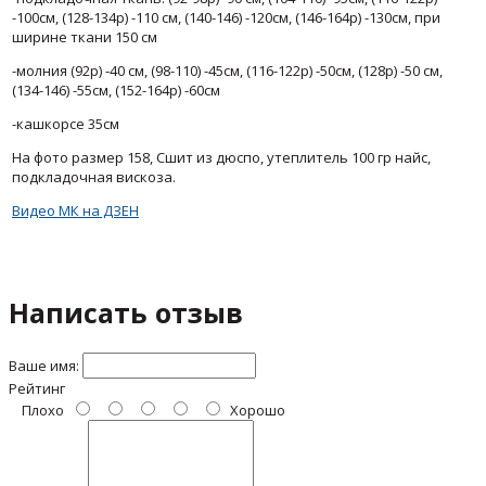
-100см,
(128-134р) -110 см, (140-146) -120см, (146-164р) -130см,
при
ширине ткани 150 см
-
молния (92р) -40 см, (98-110) -45см, (116-122р) -50см,
(128р) -50 см,
(134-146) -55см,
(152-164р) -60см
-
кашкорсе 35см
На фото размер 158, Сшит из дюспо, утеплитель 100 гр найс,
подкладочная вискоза.
Видео МК на ДЗЕН
Написать отзыв
Ваше имя:
Рейтинг
Плохо
Хорошо