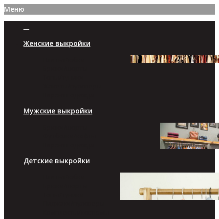
Меню
Женские выкройки
Платья/юбки
Брюки/шорты
Топы/туники
Жакеты/пуловеры
Верхняя одежда
Мужские выкройки
Брюки/шорты
Футболки/кофты
Верхняя одежда
Детские выкройки
Платья/юбки
Брюки/шорты
Топы/туники
Пиджаки/пуловеры
Комплекты/костюмы