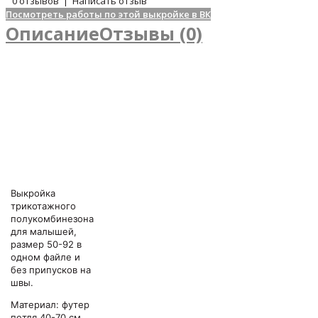
0 отзывов
|
Написать отзыв
Посмотреть работы по этой выкройке в ВК
Описание
Отзывы (0)
Выкройка
трикотажного
полукомбинезона
для малышей,
размер 50-92 в
одном файле и
без припусков на
швы.
Материал: футер
петля 40-70 см