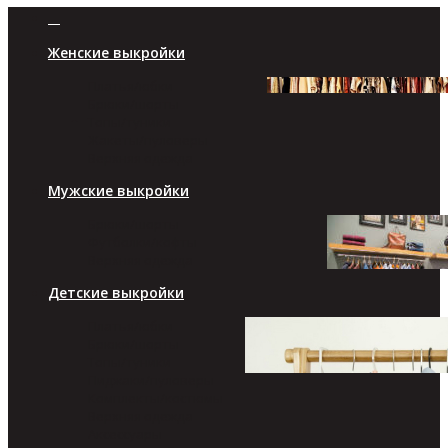
Женские выкройки
Платья/юбки
Брюки/шорты
Топы/туники
Жакеты/пуловеры
Верхняя одежда
Мужские выкройки
Брюки/шорты
Футболки/кофты
Верхняя одежда
Детские выкройки
Платья/юбки
Брюки/шорты
Топы/туники
Пиджаки/пуловеры
Комплекты/костюмы
Верхняя одежда
Аксессуары