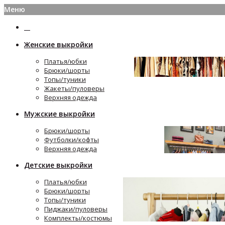
Меню
Женские выкройки
Платья/юбки
Брюки/шорты
Топы/туники
Жакеты/пуловеры
Верхняя одежда
Мужские выкройки
Брюки/шорты
Футболки/кофты
Верхняя одежда
Детские выкройки
Платья/юбки
Брюки/шорты
Топы/туники
Пиджаки/пуловеры
Комплекты/костюмы