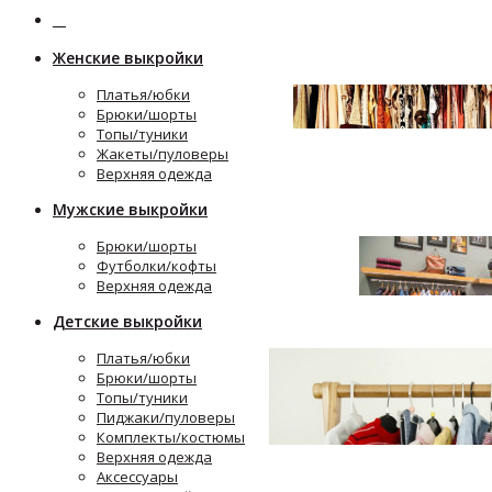
Женские выкройки
Платья/юбки
Брюки/шорты
Топы/туники
Жакеты/пуловеры
Верхняя одежда
Мужские выкройки
Брюки/шорты
Футболки/кофты
Верхняя одежда
Детские выкройки
Платья/юбки
Брюки/шорты
Топы/туники
Пиджаки/пуловеры
Комплекты/костюмы
Верхняя одежда
Аксессуары