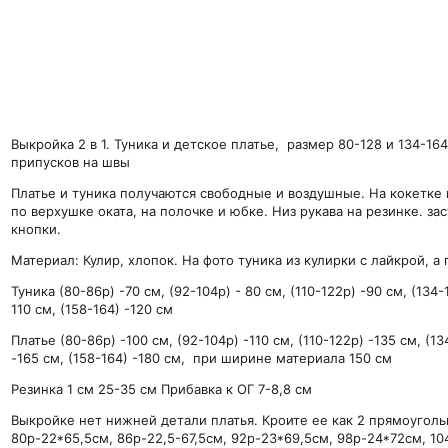
Выкройка 2 в 1. Туника и детское платье, размер 80-128 и 134-16
припусков на швы
Платье и туника получаются свободные и воздушные. На кокетке 
по верхушке оката, на полочке и юбке. Низ рукава на резинке. за
кнопки.
Материал: Кулир, хлопок. На фото туника из кулирки с лайкрой, а 
Туника (80-86р) -70 см, (92-104р) - 80 см, (110-122р) -90 см,
(134-
110 см, (158-164) -120 см
Платье (80-86р) -100 см, (92-104р) -110 см, (110-122р) -135 см,
(13
-165 см, (158-164) -180 см,
при ширине материала 150 см
Резинка 1 см 25-35 см Прибавка к ОГ 7-8,8 см
Выкройке нет нижней детали платья. Кроите ее как 2 прямоуголь
80р-22*65,5см, 86р-22,5-67,5см, 92р-23*69,5см, 98р-24*72см, 10