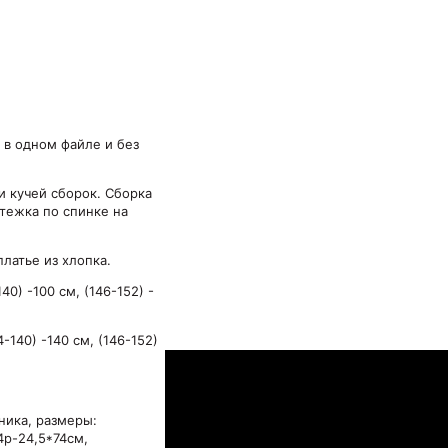
4 в одном файле и без
и кучей сборок. Сборка
стежка по спинке на
платье из хлопка.
140) -100 см, (146-152) -
4-140) -140 см, (146-152)
ника, размеры:
4р-24,5*74см,