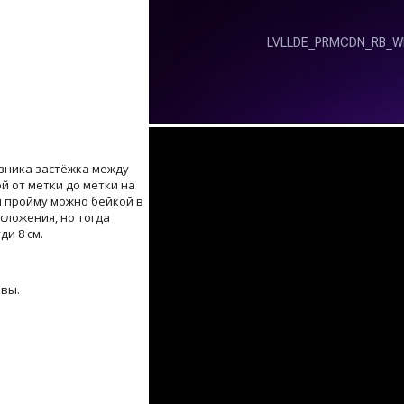
узника застёжка между
й от метки до метки на
и пройму можно бейкой в
 сложения, но тогда
ди 8 см.
 швы.