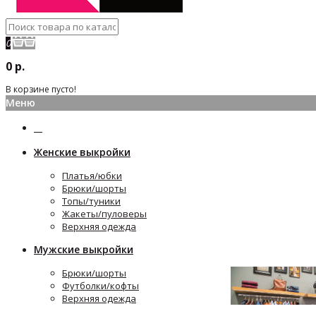
0
0 р.
В корзине пусто!
Меню
Женские выкройки
Платья/юбки
Брюки/шорты
Топы/туники
Жакеты/пуловеры
Верхняя одежда
Мужские выкройки
Брюки/шорты
Футболки/кофты
Верхняя одежда