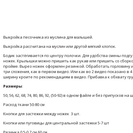
Выкройка песочника из муслина для малышей.
Выкройка рассчитана на муслин или другой мягкий хлопок.
Бодик застёгивается по центру полочки. Для удобства смены подг
ножек. Крылышки можно пришить как рукав или пришить со сборко
пройме. Вырез ножек оформлен резинкой. Обработать горловину 
три сложения, как в первом видео. Или как во 2 видео показано в 4
ширину кроите по рекомендациям в видео. Прибавка к обхвату гру
Размеры
:
50, 56, 62, 68, 74, 80, 86, 92, (50-92) в одном файле и без припусков на
Расход ткани 50-80 см
Кнопки для застежки между ножек 3 шт.
Кнопки или пуговицы для центральной застежки 5-7 шт
Резинка 0,5-0,7 см 60 см