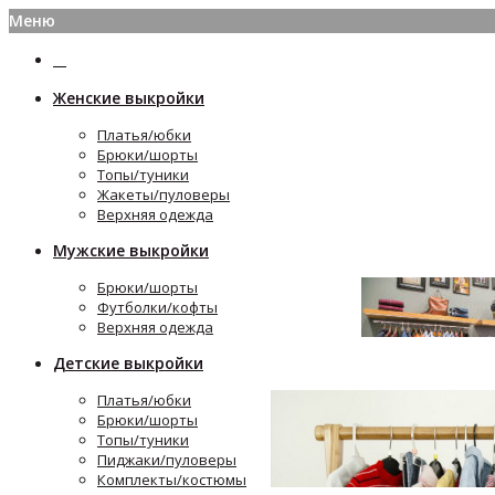
Меню
Женские выкройки
Платья/юбки
Брюки/шорты
Топы/туники
Жакеты/пуловеры
Верхняя одежда
Мужские выкройки
Брюки/шорты
Футболки/кофты
Верхняя одежда
Детские выкройки
Платья/юбки
Брюки/шорты
Топы/туники
Пиджаки/пуловеры
Комплекты/костюмы