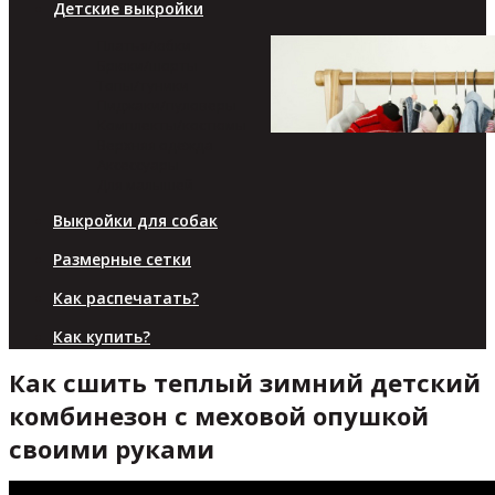
Детские выкройки
Платья/юбки
Брюки/шорты
Топы/туники
Пиджаки/пуловеры
Комплекты/костюмы
Верхняя одежда
Аксессуары
Для малышей
Выкройки для собак
Размерные сетки
Как распечатать?
Как купить?
Как сшить теплый зимний детский
комбинезон с меховой опушкой
своими руками