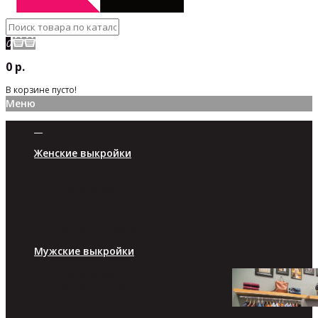
0
0 р.
В корзине пусто!
Меню
Женские выкройки
Платья/юбки
Брюки/шорты
Топы/туники
Жакеты/пуловеры
Верхняя одежда
Мужские выкройки
Брюки/шорты
Футболки/кофты
Верхняя одежда