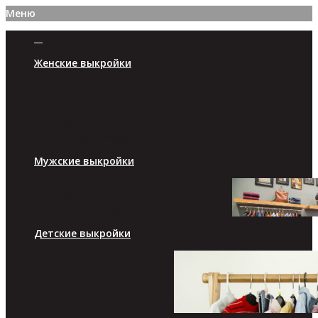
Меню
Женские выкройки
Платья/юбки
Брюки/шорты
Топы/туники
Жакеты/пуловеры
Верхняя одежда
Мужские выкройки
Брюки/шорты
Футболки/кофты
Верхняя одежда
Детские выкройки
Платья/юбки
Брюки/шорты
Топы/туники
Пиджаки/пуловеры
Комплекты/костюмы