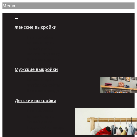
Меню
Женские выкройки
Платья/юбки
Брюки/шорты
Топы/туники
Жакеты/пуловеры
Верхняя одежда
Мужские выкройки
Брюки/шорты
Футболки/кофты
Верхняя одежда
Детские выкройки
Платья/юбки
Брюки/шорты
Топы/туники
Пиджаки/пуловеры
Комплекты/костюмы