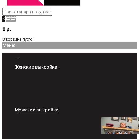
0
0 р.
В корзине пусто!
Меню
Женские выкройки
Платья/юбки
Брюки/шорты
Топы/туники
Жакеты/пуловеры
Верхняя одежда
Мужские выкройки
Брюки/шорты
Футболки/кофты
Верхняя одежда