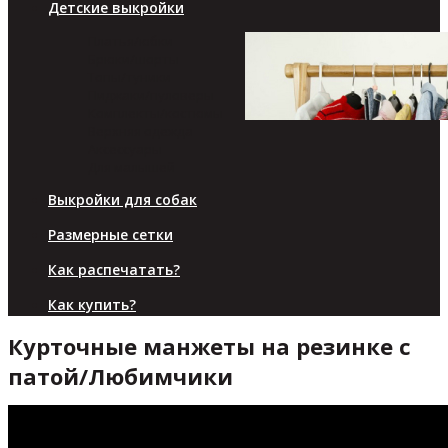
Детские выкройки
Платья/юбки
Брюки/шорты
Топы/туники
Пиджаки/пуловеры
Комплекты/костюмы
Верхняя одежда
Аксессуары
Для малышей
Выкройки для собак
Размерные сетки
Как распечатать?
Как купить?
Курточные манжеты на резинке с
патой/Любимчики