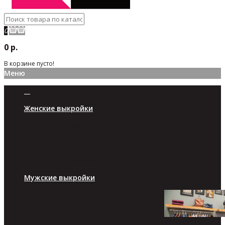
0
0 р.
В корзине пусто!
Меню
Женские выкройки
Платья/юбки
Брюки/шорты
Топы/туники
Жакеты/пуловеры
Верхняя одежда
Мужские выкройки
Брюки/шорты
Футболки/кофты
Верхняя одежда