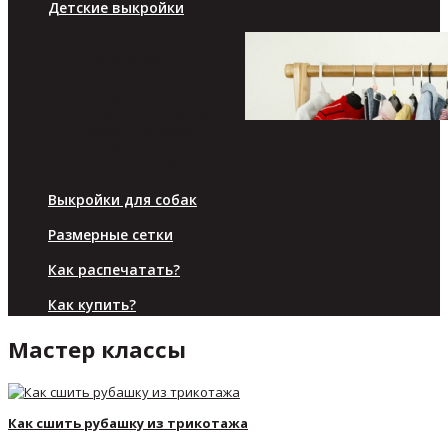
Детские выкройки
Платья/юбки
Брюки/шорты
Топы/туники
Пиджаки/пуловеры
Комплекты/костюмы
Верхняя одежда
Аксессуары
Для малышей
Выкройки для собак
Размерные сетки
Как распечатать?
Как купить?
Мастер классы
Как сшить рубашку из трикотажа