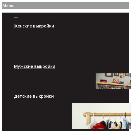
Меню
Женские выкройки
Платья/юбки
Брюки/шорты
Топы/туники
Жакеты/пуловеры
Верхняя одежда
Мужские выкройки
Брюки/шорты
Футболки/кофты
Верхняя одежда
Детские выкройки
Платья/юбки
Брюки/шорты
Топы/туники
Пиджаки/пуловеры
Комплекты/костюмы